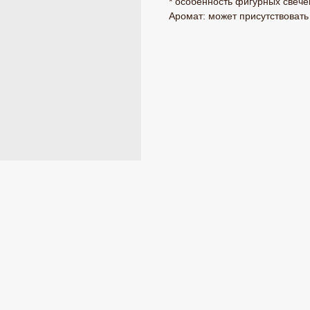
* особенность фигурных свече
Аромат: может присутствоват