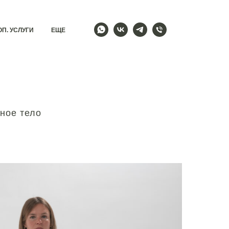
ОП. УСЛУГИ
ЕЩЕ
ное тело