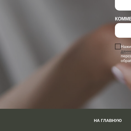
КОММ
Нажи
данн
перс
обра
НА ГЛАВНУЮ