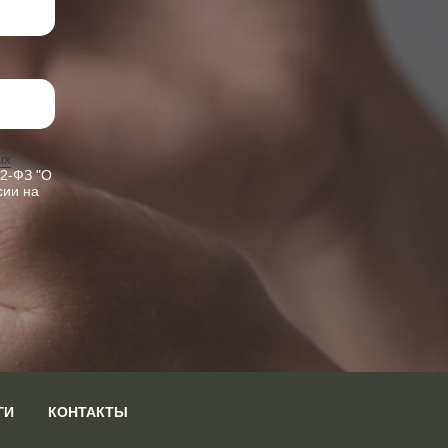
ых
52-ФЗ "О
сии на
ГИ
КОНТАКТЫ