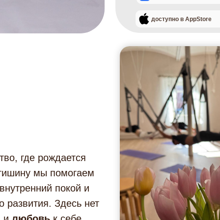
доступно в AppStore
тво, где рождается
 тишину мы помогаем
 внутренний покой и
о развития. Здесь нет
а
и
любовь
к себе