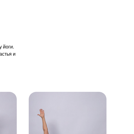
 йоги.
астья и