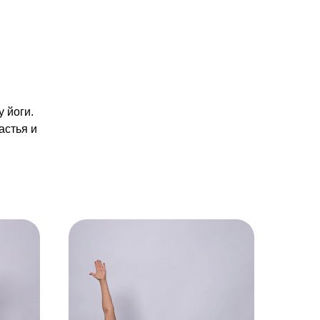
 йоги.
астья и