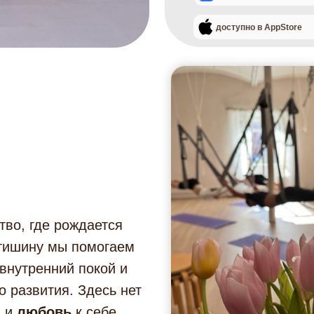
доступно в AppStore
тво, где рождается
 тишину мы помогаем
 внутренний покой и
о развития. Здесь нет
а
и
любовь
к себе