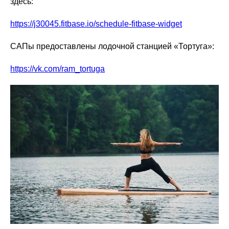
здесь:
https://j30045.fitbase.io/schedule-fitbase-widget
САПы предоставлены лодочной станцией «Тортуга»:
https://vk.com/ram_tortuga