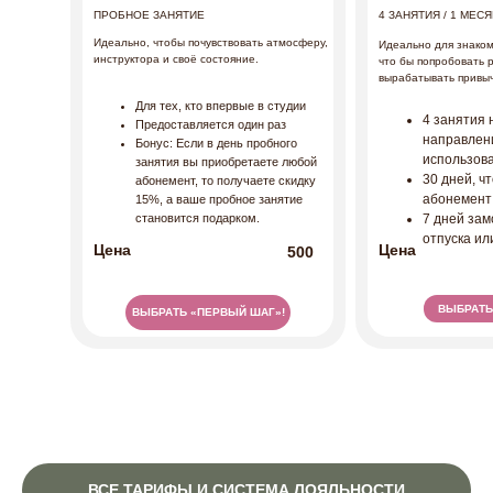
ПРОБНОЕ ЗАНЯТИЕ
4 ЗАНЯТИЯ / 1 МЕС
Идеально, чтобы почувствовать атмосферу,
Идеально для знаком
инструктора и своё состояние.
что бы попробовать 
вырабатывать привычк
Для тех, кто впервые в студии
4 занятия 
Предоставляется один раз
направлени
Бонус: Если в день пробного
использов
занятия вы приобретаете любой
30 дней, ч
абонемент, то получаете скидку
абонемент
15%, а ваше пробное занятие
становится подарком.
7 дней зам
отпуска ил
Цена
Цена
500
ВЫБРАТЬ 
ВЫБРАТЬ «ПЕРВЫЙ ШАГ»!
ВСЕ ТАРИФЫ И СИСТЕМА ЛОЯЛЬНОСТИ