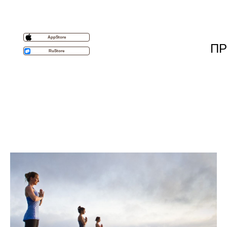
AppStore
ПР
RuStore